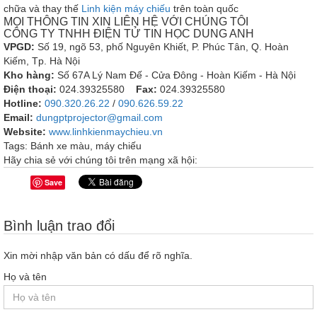
chữa và thay thế
Linh kiện máy chiếu
trên toàn quốc
MỌI THÔNG TIN XIN LIÊN HỆ VỚI CHÚNG TÔI
CÔNG TY TNHH ĐIỆN TỬ TIN HỌC DUNG ANH
VPGD:
Số 19, ngõ 53, phố Nguyên Khiết, P. Phúc Tân, Q. Hoàn
Kiếm, Tp. Hà Nội
Kho hàng:
Số 67A Lý Nam Đế - Cửa Đông - Hoàn Kiếm - Hà Nội
Điện thoại:
024.39325580
Fax:
024.39325580
Hotline:
090.320.26.22
/
090.626.59.22
Email:
dungptprojector@gmail.com
Website:
www.linhkienmaychieu.vn
Tags:
Bánh xe màu
,
máy chiếu
Hãy chia sẻ với chúng tôi trên mạng xã hội:
Save
Bình luận trao đổi
Xin mời nhập văn bản có dấu để rõ nghĩa.
Họ và tên