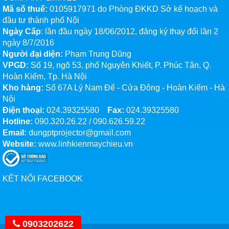
Mã số thuế:
0105917971 do Phòng ĐKKD Sở kế hoạch và
đầu tư thành phố Nội
Ngày Cấp
: lần đầu ngày 18/06/2012, đăng ký thay đổi lần 2
ngày 8/7/2016
Người đại diện:
Phạm Trung Dũng
VPGD:
Số 19, ngõ 53, phố Nguyên Khiết, P. Phúc Tân, Q.
Hoàn Kiếm, Tp. Hà Nội
Kho hàng:
Số 67A Lý Nam Đế - Cửa Đông - Hoàn Kiếm - Hà
Nội
Điện thoại:
024.39325580
Fax:
024.39325580
Hotline:
090.320.26.22
/
090.626.59.22
Email:
dungptprojector@gmail.com
Website:
www.linhkienmaychieu.vn
KẾT NỐI FACEBOOK
0903202622