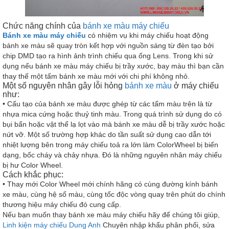
​Chức năng chính của
bánh xe màu máy chiếu
Bánh xe màu máy chiếu
có nhiệm vụ khi máy chiếu hoạt động
bánh xe màu sẽ quay tròn kết hợp với nguồn sáng từ đèn tạo bởi
chip DMD tạo ra hình ảnh trình chiếu qua ống Lens. Trong khi sử
dụng nếu bánh xe màu máy chiếu bị trầy xước, bay màu thì bạn cần
thay thế một tấm bánh xe màu mới với chi phí không nhỏ.
Một số nguyên nhân gây lỗi hỏng
bánh xe màu
ở máy chiếu
như:
• Cấu tạo của bánh xe màu được ghép từ các tấm màu trên là từ
nhựa mica cứng hoặc thuỷ tinh màu. Trong quá trình sử dụng do có
bụi bẩn hoặc vật thể lạ lọt vào mà bánh xe màu dễ bị trầy xước hoặc
nứt vỡ. Một số trường hợp khác do tần suất sử dụng cao dẫn tới
nhiệt lượng bên trong máy chiếu toả ra lớn làm ColorWheel bị biến
dạng, bốc cháy và chảy nhựa. Đó là những nguyên nhân máy chiếu
bị hư Color Wheel.
Cách khắc phục:
• Thay mới Color Wheel mới chính hãng có cùng đường kính bánh
xe màu, cùng hệ số màu, cùng tốc độc vòng quay trên phút do chính
thương hiệu máy chiếu đó cung cấp.
Nếu bạn muốn thay bánh xe màu máy chiếu hãy để chúng tôi giúp,
Linh kiện máy chiếu Dung Anh
Chuyên nhập khẩu phân phối, sửa