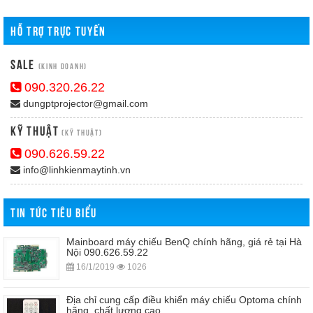
HỖ TRỢ TRỰC TUYẾN
Sale
(Kinh doanh)
090.320.26.22
dungptprojector@gmail.com
Kỹ Thuật
(Kỹ thuật)
090.626.59.22
info@linhkienmaytinh.vn
TIN TỨC TIÊU BIỂU
Mainboard máy chiếu BenQ chính hãng, giá rẻ tại Hà
Nội 090.626.59.22
16/1/2019
1026
Địa chỉ cung cấp điều khiển máy chiếu Optoma chính
hãng, chất lượng cao