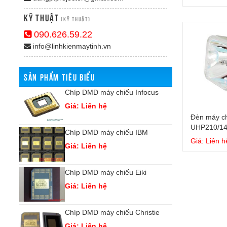
Kỹ Thuật
(Kỹ thuật)
090.626.59.22
info@linhkienmaytinh.vn
SẢN PHẨM TIÊU BIỂU
arp
Chíp DMD máy chiếu Infocus
Ch
Giá: Liên hệ
Gi
Đèn máy ch
UHP210/1
Chíp DMD máy chiếu IBM
Ch
Giá: Liên h
Giá: Liên hệ
Gi
Chíp DMD máy chiếu Eiki
Ch
Giá: Liên hệ
Gi
ishi
Chíp DMD máy chiếu Christie
Ch
Giá: Liên hệ
Gi