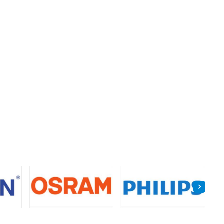
son
Chíp DMD máy chiếu Lenovo
Giá: Liên hệ