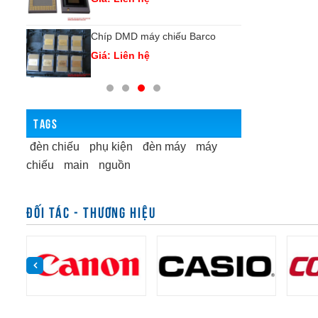
vo
Chíp DMD máy chiếu Barco
Ch
Giá: Liên hệ
Gi
TAGS
đèn chiếu
phụ kiện
đèn máy
máy
chiếu
main
nguồn
ĐỐI TÁC - THƯƠNG HIỆU