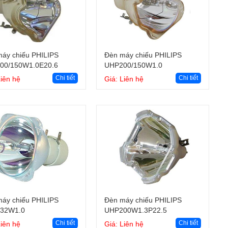
Giỏ hàng
Giỏ hàng
áy chiếu PHILIPS
Đèn máy chiếu PHILIPS
00/150W1.0E20.6
UHP200/150W1.0
Chi tiết
Chi tiết
Liên hệ
Giá: Liên hệ
Giỏ hàng
Giỏ hàng
áy chiếu PHILIPS
Đèn máy chiếu PHILIPS
32W1.0
UHP200W1.3P22.5
Chi tiết
Chi tiết
Liên hệ
Giá: Liên hệ