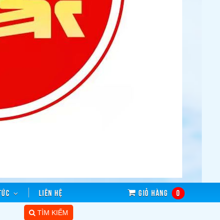
tức
Liên hệ
Giỏ hàng
0
TÌM KIẾM