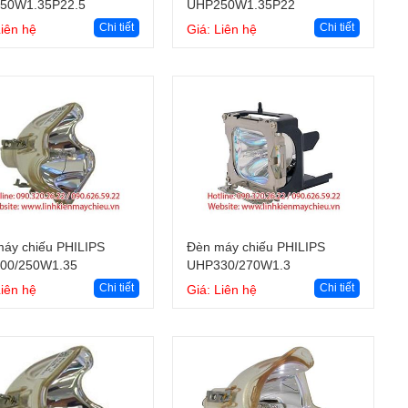
50W1.35P22.5
UHP250W1.35P22
Chi tiết
Chi tiết
Liên hệ
Giá: Liên hệ
Giỏ hàng
Giỏ hàng
áy chiếu PHILIPS
Đèn máy chiếu PHILIPS
00/250W1.35
UHP330/270W1.3
Chi tiết
Chi tiết
Liên hệ
Giá: Liên hệ