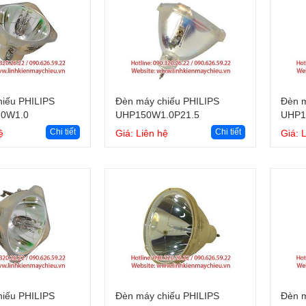
Giỏ hàng
Giỏ hàng
iếu PHILIPS
Đèn máy chiếu PHILIPS
Đèn m
20W1.0
UHP150W1.0P21.5
UHP1
Chi tiết
Chi tiết
ệ
Giá: Liên hệ
Giá: 
Giỏ hàng
Giỏ hàng
iếu PHILIPS
Đèn máy chiếu PHILIPS
Đèn m