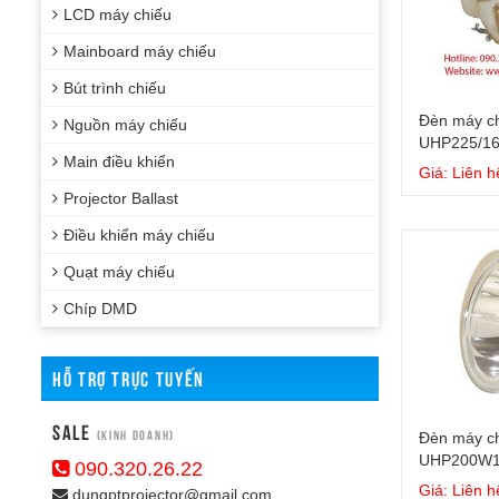
LCD máy chiếu
Mainboard máy chiếu
Bút trình chiếu
Đèn máy ch
Nguồn máy chiếu
UHP225/1
Main điều khiển
Giá: Liên h
Projector Ballast
Điều khiển máy chiếu
Quạt máy chiếu
Chíp DMD
HỖ TRỢ TRỰC TUYẾN
Sale
(Kinh doanh)
Đèn máy ch
UHP200W1
090.320.26.22
Giá: Liên h
dungptprojector@gmail.com