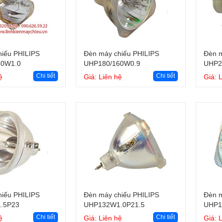
Giỏ hàng
Giỏ hàng
iếu PHILIPS
Đèn máy chiếu PHILIPS
Đèn m
60W1.0
UHP180/160W0.9
UHP2
Chi tiết
Chi tiết
ệ
Giá: Liên hệ
Giá: 
Giỏ hàng
Giỏ hàng
iếu PHILIPS
Đèn máy chiếu PHILIPS
Đèn m
.5P23
UHP132W1.0P21.5
UHP1
Chi tiết
Chi tiết
ệ
Giá: Liên hệ
Giá: 