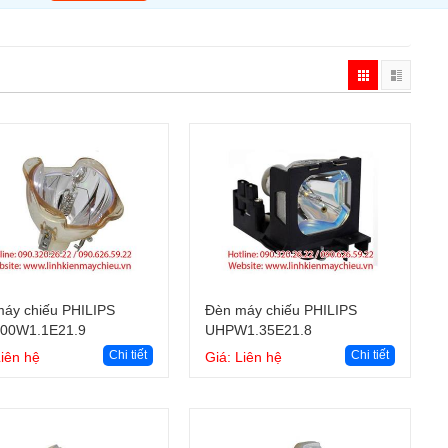
Giỏ hàng
Giỏ hàng
áy chiếu PHILIPS
Đèn máy chiếu PHILIPS
00W1.1E21.9
UHPW1.35E21.8
Chi tiết
Chi tiết
Liên hệ
Giá: Liên hệ