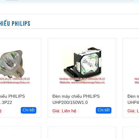
HIẾU PHILIPS
Giỏ hàng
Giỏ hàng
iếu PHILIPS
Đèn máy chiếu PHILIPS
Đèn m
.3P22
UHP200/150W1.0
UHP4
Chi tiết
Chi tiết
ệ
Giá: Liên hệ
Giá: 