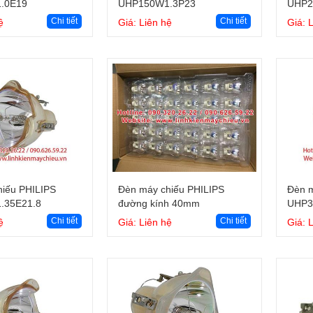
.0E19
UHP150W1.3P23
UHP2
Chi tiết
Chi tiết
ệ
Giá: Liên hệ
Giá: 
Giỏ hàng
Giỏ hàng
iếu PHILIPS
Đèn máy chiếu PHILIPS
Đèn m
.35E21.8
đường kính 40mm
UHP3
Chi tiết
Chi tiết
ệ
Giá: Liên hệ
Giá: 