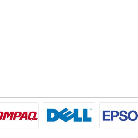
íp DMD máy chiếu Osram
Mainboard máy chiếu Ep
á: Liên hệ
Giá: Liên hệ