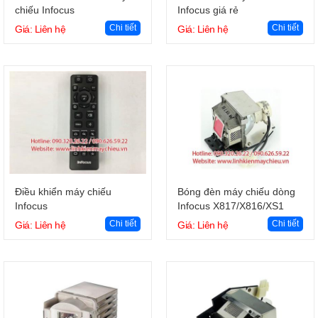
chiếu Infocus
Infocus giá rẻ
Chi tiết
Chi tiết
Giá: Liên hệ
Giá: Liên hệ
Giỏ hàng
Giỏ hàng
Điều khiển máy chiếu
Bóng đèn máy chiếu dòng
Infocus
Infocus X817/X816/XS1
Chi tiết
Chi tiết
Giá: Liên hệ
Giá: Liên hệ