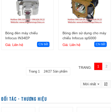
Giỏ hàng
Giỏ hàng
Bóng đèn máy chiếu
Bóng đèn sử dụng cho máy
Infocus IN34EP
chiếu Infocus sp5000
Chi tiết
Chi tiết
Giá: Liên hệ
Giá: Liên hệ
1
2
TRANG:
Trang 1 24/27 Sản phẩm
ĐỐI TÁC - THƯƠNG HIỆU