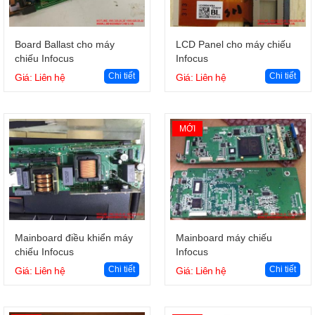
Giỏ hàng
Giỏ hàng
Board Ballast cho máy
LCD Panel cho máy chiếu
chiếu Infocus
Infocus
Chi tiết
Chi tiết
Giá: Liên hệ
Giá: Liên hệ
MỚI
Giỏ hàng
Giỏ hàng
Mainboard điều khiển máy
Mainboard máy chiếu
chiếu Infocus
Infocus
Chi tiết
Chi tiết
Giá: Liên hệ
Giá: Liên hệ