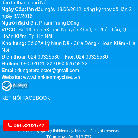
đầu tư thành phố Nội
Ngày Cấp
: lần đầu ngày 18/06/2012, đăng ký thay đổi lần 2
ngày 8/7/2016
Người đại diện:
Phạm Trung Dũng
VPGD:
Số 19, ngõ 53, phố Nguyên Khiết, P. Phúc Tân, Q.
Hoàn Kiếm, Tp. Hà Nội
Kho hàng:
Số 67A Lý Nam Đế - Cửa Đông - Hoàn Kiếm - Hà
Nội
Điện thoại:
024.39325580
Fax:
024.39325580
Hotline:
090.320.26.22
/
090.626.59.22
Email:
dungptprojector@gmail.com
Website:
www.linhkienmaychieu.vn
KẾT NỐI FACEBOOK
0903202622
© 2017 Copyright by linhkienmaychieu.vn - All rights reserved
Tổng truy cập: 913,737