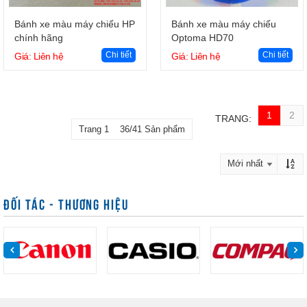
Giỏ hàng
Giỏ hàng
Bánh xe màu máy chiếu HP
Bánh xe màu máy chiếu
chính hãng
Optoma HD70
Chi tiết
Chi tiết
Giá: Liên hệ
Giá: Liên hệ
1
2
TRANG:
Trang 1 36/41 Sản phẩm
ĐỐI TÁC - THƯƠNG HIỆU