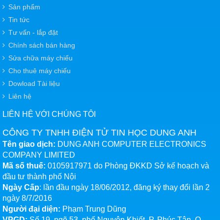
Sản phẩm
Tin tức
Tư vấn - lắp đặt
Chính sách bán hàng
Sửa chữa máy chiếu
Cho thuê máy chiếu
Dowload Tài liệu
Liên hệ
LIÊN HỆ VỚI CHÚNG TÔI
CÔNG TY TNHH ĐIỆN TỬ TIN HỌC DUNG ANH
Tên giao dịch:
DUNG ANH COMPUTER ELECTRONICS
COMPANY LIMITED
Mã số thuế:
0105917971 do Phòng ĐKKD Sở kế hoạch và
đầu tư thành phố Nội
Ngày Cấp
: lần đầu ngày 18/06/2012, đăng ký thay đổi lần 2
ngày 8/7/2016
Người đại diện:
Phạm Trung Dũng
VPGD:
Số 19, ngõ 53, phố Nguyên Khiết, P. Phúc Tân, Q.