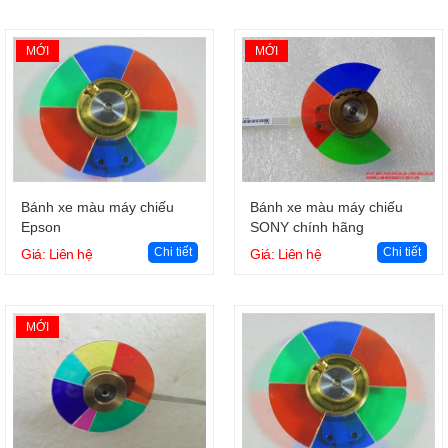
MỚI
MỚI
Giỏ hàng
Giỏ hàng
Bánh xe màu máy chiếu
Bánh xe màu máy chiếu
Epson
SONY chính hãng
Chi tiết
Chi tiết
Giá: Liên hệ
Giá: Liên hệ
MỚI