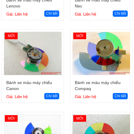
Lenovo
Nec
Chi tiết
Chi tiết
Giá: Liên hệ
Giá: Liên hệ
MỚI
MỚI
Giỏ hàng
Giỏ hàng
Bánh xe màu máy chiếu
Bánh xe màu máy chiếu
Canon
Compaq
Chi tiết
Chi tiết
Giá: Liên hệ
Giá: Liên hệ
MỚI
MỚI