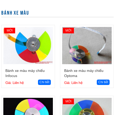
BÁNH XE MÀU
MỚI
MỚI
Giỏ hàng
Giỏ hàng
Bánh xe màu máy chiếu
Bánh xe màu máy chiếu
Infocus
Optoma
Chi tiết
Chi tiết
Giá: Liên hệ
Giá: Liên hệ
MỚI