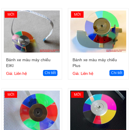
MỚI
MỚI
Giỏ hàng
Giỏ hàng
Bánh xe màu máy chiếu
Bánh xe màu máy chiếu
EIKI
Plus
Chi tiết
Chi tiết
Giá: Liên hệ
Giá: Liên hệ
MỚI
MỚI