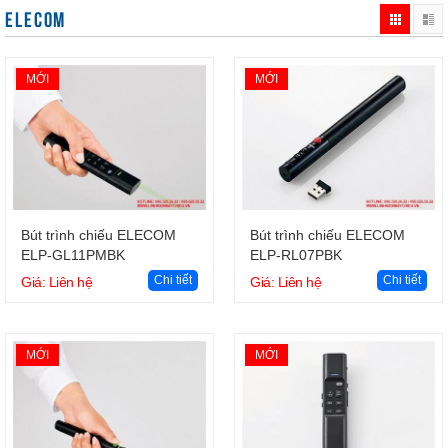
ELECOM
MỚI
MỚI
Giỏ hàng
Giỏ hàng
Bút trình chiếu ELECOM
Bút trình chiếu ELECOM
ELP-GL11PMBK
ELP-RL07PBK
Chi tiết
Chi tiết
Giá: Liên hệ
Giá: Liên hệ
MỚI
MỚI