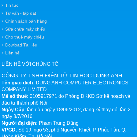
Tin tức
Tư vấn - lắp đặt
Chính sách bán hàng
Sửa chữa máy chiếu
Cho thuê máy chiếu
Dowload Tài liệu
Liên hệ
LIÊN HỆ VỚI CHÚNG TÔI
CÔNG TY TNHH ĐIỆN TỬ TIN HỌC DUNG ANH
Tên giao dịch:
DUNG ANH COMPUTER ELECTRONICS
COMPANY LIMITED
Mã số thuế:
0105917971 do Phòng ĐKKD Sở kế hoạch và
đầu tư thành phố Nội
Ngày Cấp
: lần đầu ngày 18/06/2012, đăng ký thay đổi lần 2
ngày 8/7/2016
Người đại diện:
Phạm Trung Dũng
VPGD:
Số 19, ngõ 53, phố Nguyên Khiết, P. Phúc Tân, Q.
Hoàn Kiếm, Tp. Hà Nội