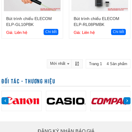
Giỏ hàng
Giỏ hàng
Bút trình chiếu ELECOM
Bút trình chiếu ELECOM
ELP-GL10PBK
ELP-RL08PMBK
Chi tiết
Chi tiết
Giá: Liên hệ
Giá: Liên hệ
Trang 1 4 Sản phẩm
ĐỐI TÁC - THƯƠNG HIỆU
ĐĂNG KÝ NHẬN BÁO GIÁ