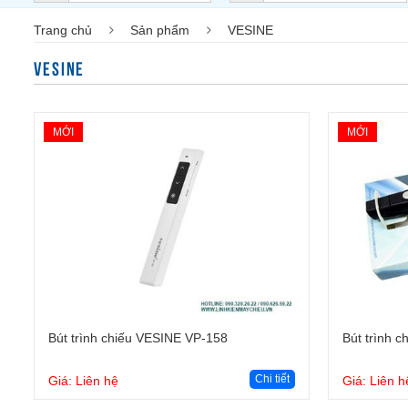
Trang chủ
Sản phẩm
VESINE
VESINE
MỚI
MỚI
Giỏ hàng
Bút trình chiếu VESINE VP-158
Bút trình 
Chi tiết
Giá: Liên hệ
Giá: Liên h