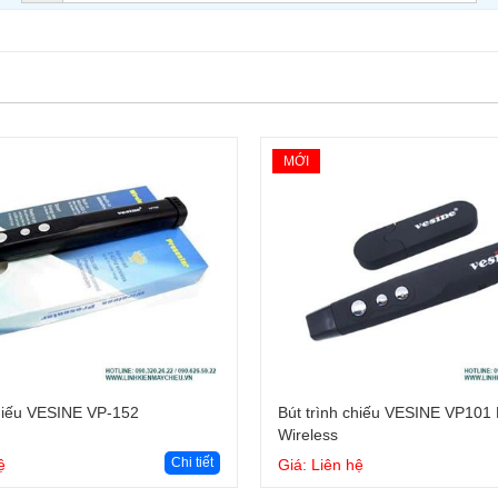
MỚI
Giỏ hàng
Giỏ hàng
chiếu VESINE VP-152
Bút trình chiếu VESINE VP101 
Wireless
Chi tiết
ệ
Giá: Liên hệ