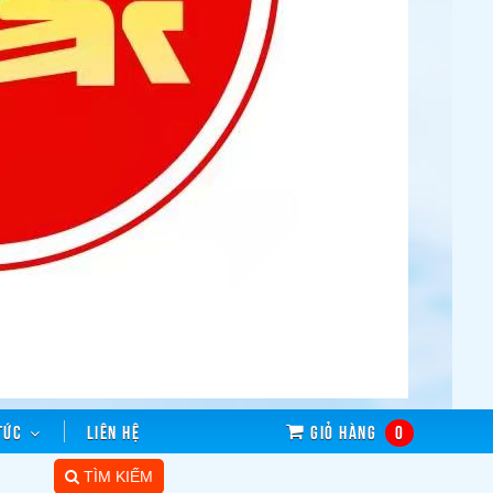
tức
Liên hệ
Giỏ hàng
0
TÌM KIẾM