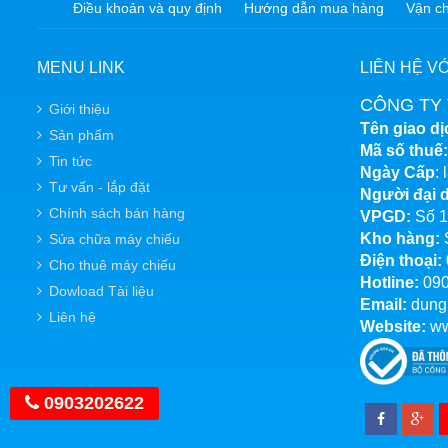
Điều khoản và quy định
Hướng dẫn mua hàng
Vận ch
MENU LINK
LIÊN HỆ V
CÔNG TY 
Giới thiệu
Tên giao dị
Sản phẩm
Mã số thuế:
Tin tức
Ngày Cấp
:
Tư vấn - lắp đặt
Người đại d
Chính sách bán hàng
VPGD:
Số 1
Kho hàng:
Sửa chữa máy chiếu
Điện thoại:
Cho thuê máy chiếu
Hotline:
090
Dowload Tài liệu
Email:
dung
Liên hệ
Website:
ww
0903202622