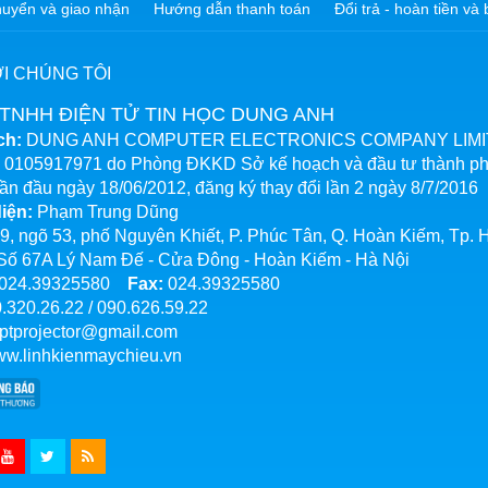
uyển và giao nhận
Hướng dẫn thanh toán
Đổi trả - hoàn tiền v
ỚI CHÚNG TÔI
TNHH ĐIỆN TỬ TIN HỌC DUNG ANH
ch:
DUNG ANH COMPUTER ELECTRONICS COMPANY LIMI
0105917971 do Phòng ĐKKD Sở kế hoạch và đầu tư thành ph
 lần đầu ngày 18/06/2012, đăng ký thay đổi lần 2 ngày 8/7/2016
iện:
Phạm Trung Dũng
9, ngõ 53, phố Nguyên Khiết, P. Phúc Tân, Q. Hoàn Kiếm, Tp. 
Số 67A Lý Nam Đế - Cửa Đông - Hoàn Kiếm - Hà Nội
024.39325580
Fax:
024.39325580
.320.26.22
/
090.626.59.22
ptprojector@gmail.com
w.linhkienmaychieu.vn