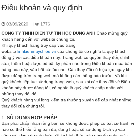
Điều khoản và quy định
03/09/2020
|
1776
CÔNG TY TNHH ĐIỆN TỬ TIN HỌC DUNG ANH
Chào mừng quý
khách hàng đến với website chúng tôi.
Khi quý khách hàng truy cập vào trang
website
linhkienmaychieu.vn
của chúng tôi có nghĩa là quý khách
đồng ý với các điều khoản này. Trang web có quyền thay đổi, chỉnh
sửa, thêm hoặc lược bỏ bất kỳ phần nào trong Điều khoản mua bán
hàng hóa này, vào bất cứ lúc nào. Các thay đổi có hiệu lực ngay khi
được đăng trên trang web mà không cần thông báo trước. Và khi
quý khách tiếp tục sử dụng trang web, sau khi các thay đổi về Điều
khoản này được đăng tải, có nghĩa là quý khách chấp nhận với
những thay đổi đó.
Quý khách hàng vui lòng kiểm tra thường xuyên để cập nhật những
thay đổi của chúng tôi.
1. SỬ DỤNG HỢP PHÁP
Bạn phải chấp nhận rằng bạn sẽ không được phép có bất cứ hành vi
nào có thể hiểu rằng bạn đã, đang hoặc sẽ sử dụng Dịch vụ vào
công việc kinh doanh dưới bất kỳ hình thức nào như đề nghị hoặc