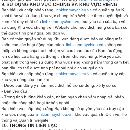
9. SỬ DỤNG KHU VỰC CHUNG VÀ KHU VỰC RIÊNG
Bạn hiểu và chấp nhận rằng
linhkienmaychieu.vn
có quyền quản lý,
khai thác và sử dụng Khu vực chung trên Website theo quyết định và
xem xét duy nhất của
linhkienmaychieu.vn
, mọi yêu cầu của bạn về
sử dụng Khu vực chung trên Website cho mục đích riêng của bạn có
thể được tính phí ngoài phí dịch vụ.
Bạn có toàn quyền sử dụng Khu vực riêng được bảo vệ bằng mật
khẩu cho các hoạt động của mình.
linhkienmaychieu.vn
không can
thiệp và không chịu trách nhiệm về các thao tác của Bạn tác động
lên dữ liệu cửa hàng và thông tin trên Khu vực riêng. Mọi yêu cầu
phát sinh trong việc sử dụng Khu vực riêng không nằm trong cam kết
ban đầu có thể được tính phí ngoài phí dịch vụ qui định.
Bạn hiểu và chấp nhận rằng
linhkienmaychieu.vn
có quyền truy cập
khu vực riêng của bạn khi:
- Được bạn đồng ý nhằm mục đích hỗ trợ sử dụng, xử lý sự cố.
- Bạn yêu cầu
- Trong tình huống khẩn cấp, nhằm ngăn chặn xâm nhập trái phép
hoặc tấn công phá hoại từ bên ngoài.
Bạn hiểu và chấp nhận rằng Bạn không có quyền yêu cầu truy cập
khu vực riêng của
linhkienmaychieu.vn
, khu vực quản trị Dịch vụ, Hệ
thống và Quản trị website.
10. THÔNG TIN LIÊN LẠC