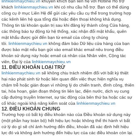
linhkienmaychieu.vn
khuyến khích bạn liên hệ với Hotline Hỗ trợ
khách
linhkienmaychieu.vn
khi có nhu cầu hỗ trợ. Bạn có thể dùng
công cụ ở mục Liên Hệ để gửi các yêu cầu cụ thể trong trường hợp
các kênh liên hệ qua tổng đài hoặc điện thoại không khả dụng.
Thông tin tài khoản quản trị sau khi đăng ký thành công Cửa hàng,
các thông báo tự động từ hệ thống, xác nhận đổi mật khẩu, quên
mật khẩu được gửi đến bạn từ email của công ty chúng
tôi.
linhkienmaychieu.vn
không đảm bảo Dữ liệu cửa hàng của bạn
được bảo mật nếu bạn gửi vào email khác email nêu trong điều
khoản sử dụng này hoặc email cá nhân của Nhân viên, Cộng tác
viên, Đại lý của
linhkienmaychieu.vn
11. ĐIỀU KHOẢN LOẠI TRỪ
linhkienmaychieu.vn
sẽ không chịu trách nhiệm đối với bất kỳ thiệt
hại nào phát sinh từ hoặc liên quan đến việc thực hiện nghĩa vụ
chậm trễ hoặc gián đoạn vì những lý do chiến tranh, đình công, thiên
tai, hỏa hoạn, gián đoạn thông tin liên lạc, điện nước, dịch vụ cung
cấp đường truyền Internet, sự tác động của bên thứ ba hoặc các sự
cố khác ngoài khả năng kiểm soát của
linhkienmaychieu.vn
12. ĐIỀU KHOẢN CHUNG
Trường hợp có bất kỳ điều khoản nào của Điều khoản sử dụng này
(một phần hay toàn bộ) hết hiệu lực hoặc không thể thi hành vì bất
cứ lý do gì sẽ chỉ ảnh hưởng đến điều, khoản đã xác định hết hiệu
lực đó và không ảnh hưởng đến hiệu lực của các điều khoản còn lại.