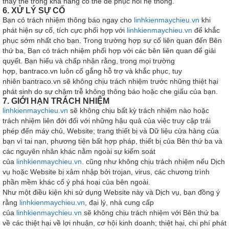
thay thế trong khả năng có thể để phục hồi hệ thống.
6. XỬ LÝ SỰ CỐ
Bạn có trách nhiệm thông báo ngay cho
linhkienmaychieu.vn
khi
phát hiện sự cố, tích cực phối hợp với
linhkienmaychieu.vn
để khắc
phục sớm nhất cho bạn. Trong trường hợp sự cố liên quan đến Bên
thứ ba, Bạn có trách nhiệm phối hợp với các bên liên quan để giải
quyết. Bạn hiểu và chấp nhận rằng, trong mọi trường
hợp, bantraco.vn luôn cố gắng hỗ trợ và khắc phục, tuy
nhiên bantraco.vn sẽ không chịu trách nhiệm trước những thiệt hại
phát sinh do sự chậm trễ không thông báo hoặc che giấu của bạn.
7. GIỚI HẠN TRÁCH NHIỆM
linhkienmaychieu.vn
sẽ không chịu bất kỳ trách nhiệm nào hoặc
trách nhiệm liên đới đối với những hậu quả của việc truy cập trái
phép đến máy chủ, Website; trang thiết bị và Dữ liệu cửa hàng của
bạn vì tai nạn, phương tiện bất hợp pháp, thiết bị của Bên thứ ba và
các nguyên nhân khác nằm ngoài sự kiểm soát
của
linhkienmaychieu.vn
. cũng như không chịu trách nhiệm nếu Dịch
vụ hoặc Website bị xâm nhập bởi trojan, virus, các chương trình
phần mềm khác cố ý phá hoại của bên ngoài.
Như một điều kiện khi sử dụng Website này và Dịch vụ, bạn đồng ý
rằng
linhkienmaychieu.vn
, đại lý, nhà cung cấp
của
linhkienmaychieu.vn
sẽ không chịu trách nhiệm với Bên thứ ba
về các thiệt hại về lợi nhuận, cơ hội kinh doanh; thiệt hại, chi phí phát