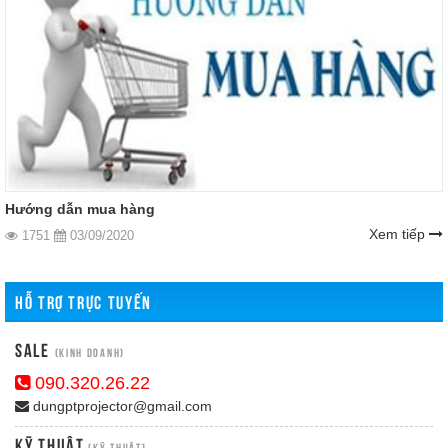
Hướng dẫn mua hàng
Xem tiếp
1751
03/09/2020
HỖ TRỢ TRỰC TUYẾN
Sale
(Kinh doanh)
090.320.26.22
dungptprojector@gmail.com
Kỹ Thuật
(Kỹ thuật)