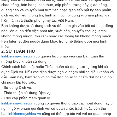
chào hàng, bán hàng, cho thuê, cấp phép, trưng bày, giao hàng,
quảng cáo và khuyến mãi trực tiếp hoặc gián tiếp bất kỳ sản phẩm,
dịch vụ, dữ liệu, thông tin, hình ảnh có nội dung vi phạm pháp luật
hiện hành và thuần phong mỹ tục Việt Nam.
Bạn không được sử dụng dịch vụ để tham gia vào bất cứ hoạt động
nào liên quan đến việc phát tán, xuất bản, chuyển các loại email
không mong muốn (thư rác) hoặc các thông tin không mong muốn
trên Internet đến người dùng khác trong hệ thống dưới mọi hình
thức.
2. SỰ TUÂN THỦ
linhkienmaychieu.vn
có quyền hợp pháp yêu cầu Bạn tuân thủ
những Điều khoản sử dụng,
Chính sách bảo mật hoặc Thỏa thuận sử dụng tương ứng khi sử
dụng Dịch vụ. Nếu xác định được bạn vi phạm những điều khoản và
điều kiện này, bantraco.vn có thể đơn phương chấm dứt hoặc đình
chỉ ngay lập tức việc:
- Sử dụng Dịch vụ.
- Thỏa thuận sử dụng Dịch vụ.
- Truy cập phần mềm quản lý.
linhkienmaychieu.vn
cũng có quyền thông báo các hoạt động này bị
nghi ngờ vi phạm qui định với cơ quan chức trách hoặc bên thứ
ba.
linhkienmaychieu.vn
cũng có thể hợp tác với với cơ quan pháp