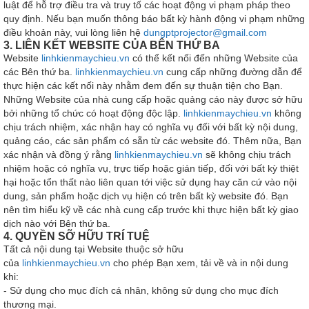
luật để hỗ trợ điều tra và truy tố các hoạt động vi phạm pháp theo
quy định. Nếu bạn muốn thông báo bất kỳ hành động vi phạm những
điều khoản này, vui lòng liên hệ
dungptprojector@gmail.com
3. LIÊN KẾT WEBSITE CỦA BÊN THỨ BA
Website
linhkienmaychieu.vn
có thể kết nối đến những Website của
các Bên thứ ba.
linhkienmaychieu.vn
cung cấp những đường dẫn để
thực hiện các kết nối này nhằm đem đến sự thuận tiện cho Bạn.
Những Website của nhà cung cấp hoặc quảng cáo này được sở hữu
bởi những tổ chức có hoạt động độc lập.
linhkienmaychieu.vn
không
chịu trách nhiệm, xác nhận hay có nghĩa vụ đối với bất kỳ nội dung,
quảng cáo, các sản phẩm có sẵn từ các website đó. Thêm nữa, Bạn
xác nhận và đồng ý rằng
linhkienmaychieu.vn
sẽ không chịu trách
nhiệm hoặc có nghĩa vụ, trực tiếp hoặc gián tiếp, đối với bất kỳ thiệt
hại hoặc tổn thất nào liên quan tới việc sử dụng hay căn cứ vào nội
dung, sản phẩm hoặc dịch vụ hiện có trên bất kỳ website đó. Bạn
nên tìm hiểu kỹ về các nhà cung cấp trước khi thực hiện bất kỳ giao
dịch nào với Bên thứ ba.
4. QUYỀN SỠ HỮU TRÍ TUỆ
Tất cả nội dung tại Website thuộc sở hữu
của
linhkienmaychieu.vn
cho phép Bạn xem, tải về và in nội dung
khi:
- Sử dụng cho mục đích cá nhân, không sử dụng cho mục đích
thương mại.