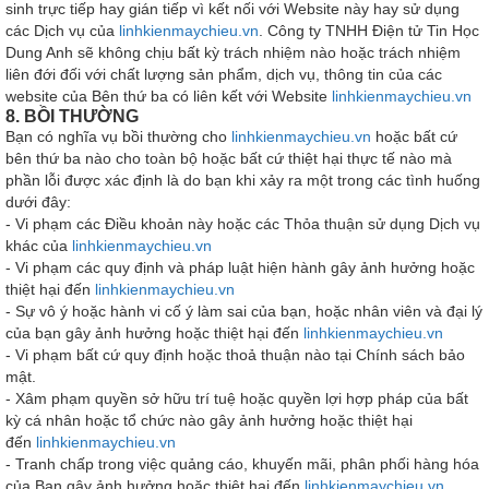
sinh trực tiếp hay gián tiếp vì kết nối với Website này hay sử dụng
các Dịch vụ của
linhkienmaychieu.vn
. Công ty TNHH Điện tử Tin Học
Dung Anh sẽ không chịu bất kỳ trách nhiệm nào hoặc trách nhiệm
liên đới đối với chất lượng sản phẩm, dịch vụ, thông tin của các
website của Bên thứ ba có liên kết với Website
linhkienmaychieu.vn
8. BỒI THƯỜNG
Bạn có nghĩa vụ bồi thường cho
linhkienmaychieu.vn
hoặc bất cứ
bên thứ ba nào cho toàn bộ hoặc bất cứ thiệt hại thực tế nào mà
phần lỗi được xác định là do bạn khi xảy ra một trong các tình huống
dưới đây:
- Vi phạm các Điều khoản này hoặc các Thỏa thuận sử dụng Dịch vụ
khác của
linhkienmaychieu.vn
- Vi phạm các quy định và pháp luật hiện hành gây ảnh hưởng hoặc
thiệt hại đến
linhkienmaychieu.vn
- Sự vô ý hoặc hành vi cố ý làm sai của bạn, hoặc nhân viên và đại lý
của bạn gây ảnh hưởng hoặc thiệt hại đến
linhkienmaychieu.vn
- Vi phạm bất cứ quy định hoặc thoả thuận nào tại Chính sách bảo
mật.
- Xâm phạm quyền sở hữu trí tuệ hoặc quyền lợi hợp pháp của bất
kỳ cá nhân hoặc tổ chức nào gây ảnh hưởng hoặc thiệt hại
đến
linhkienmaychieu.vn
- Tranh chấp trong việc quảng cáo, khuyến mãi, phân phối hàng hóa
của Bạn gây ảnh hưởng hoặc thiệt hại đến
linhkienmaychieu.vn