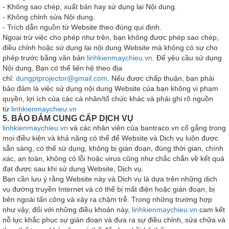
- Không sao chép, xuất bản hay sử dụng lại Nội dung.
- Không chỉnh sửa Nội dung.
- Trích dẫn nguồn từ Website theo đúng qui định.
Ngoại trừ việc cho phép như trên, bạn không được phép sao chép,
điều chỉnh hoặc sử dụng lại nội dung Website mà không có sự cho
phép trước bằng văn bản
linhkienmaychieu.vn
. Để yêu cầu sử dụng
Nội dung, Bạn có thể liên hệ theo địa
chỉ:
dungptprojector@gmail.com
. Nếu được chấp thuận, bạn phải
bảo đảm là việc sử dụng nội dung Website của bạn không vi phạm
quyền, lợi ích của các cá nhân/tổ chức khác và phải ghi rõ nguồn
từ
linhkienmaychieu.vn
5. BẢO ĐẢM CUNG CẤP DỊCH VỤ
linhkienmaychieu.vn
và các nhân viên của bantraco.vn cố gắng trong
mọi điều kiện và khả năng có thể để Website và Dịch vụ luôn được
sẵn sàng, có thể sử dụng, không bị gián đoạn, đúng thời gian, chính
xác, an toàn, không có lỗi hoặc virus cũng như chắc chắn về kết quả
đạt được sau khi sử dụng Website, Dịch vụ.
Bạn cần lưu ý rằng Website này và Dịch vụ là dựa trên những dịch
vụ đường truyền Internet và có thể bị mất điện hoặc gián đoạn, bị
bên ngoài tấn công và xảy ra chậm trễ. Trong những trường hợp
như vậy, đối với những điều khoản này,
linhkienmaychieu.vn
cam kết
nỗ lực khắc phục sự gián đoạn và đưa ra sự điều chỉnh, sửa chữa và