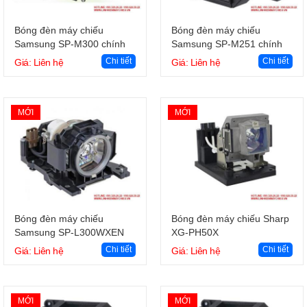
Giỏ hàng
Giỏ hàng
Bóng đèn máy chiếu
Bóng đèn máy chiếu
Samsung SP-M300 chính
Samsung SP-M251 chính
hãng
hãng
Chi tiết
Chi tiết
Giá: Liên hệ
Giá: Liên hệ
MỚI
MỚI
Giỏ hàng
Giỏ hàng
Bóng đèn máy chiếu
Bóng đèn máy chiếu Sharp
Samsung SP-L300WXEN
XG-PH50X
chính hãng
Chi tiết
Chi tiết
Giá: Liên hệ
Giá: Liên hệ
MỚI
MỚI