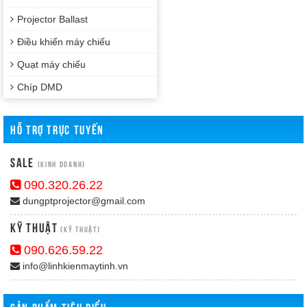
Projector Ballast
Điều khiển máy chiếu
Quạt máy chiếu
Chíp DMD
HỖ TRỢ TRỰC TUYẾN
Sale
(Kinh doanh)
090.320.26.22
dungptprojector@gmail.com
Kỹ Thuật
(Kỹ thuật)
090.626.59.22
info@linhkienmaytinh.vn
SẢN PHẨM TIÊU BIỂU