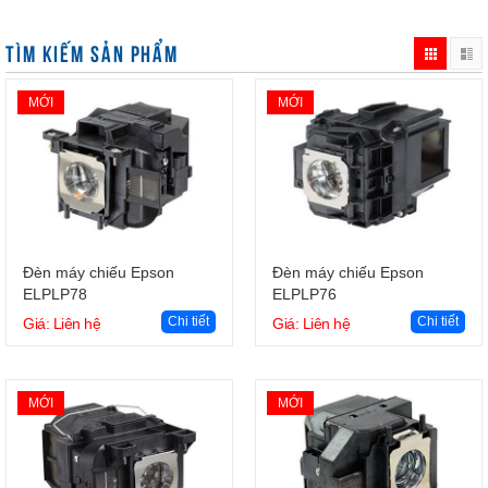
TÌM KIẾM SẢN PHẨM
MỚI
MỚI
Giỏ hàng
Giỏ hàng
Đèn máy chiếu Epson
Đèn máy chiếu Epson
ELPLP78
ELPLP76
Chi tiết
Chi tiết
Giá: Liên hệ
Giá: Liên hệ
MỚI
MỚI