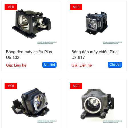
MỚI
MỚI
Giỏ hàng
Giỏ hàng
Bóng đèn máy chiếu Plus
Bóng đèn máy chiếu Plus
U5-132
U2-817
Chi tiết
Chi tiết
Giá: Liên hệ
Giá: Liên hệ
MỚI
MỚI