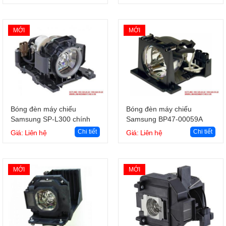
MỚI
MỚI
Giỏ hàng
Giỏ hàng
Bóng đèn máy chiếu
Bóng đèn máy chiếu
Samsung SP-L300 chính
Samsung BP47-00059A
hãng
chính hãng
Chi tiết
Chi tiết
Giá: Liên hệ
Giá: Liên hệ
MỚI
MỚI