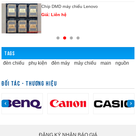
Chíp DMD máy chiếu Lenovo
Giá: Liên hệ
TAGS
đèn chiếu
phụ kiện
đèn máy
máy chiếu
main
nguồn
ĐỐI TÁC - THƯƠNG HIỆU
ĐĂNG KÝ NHẬN BÁO GIÁ