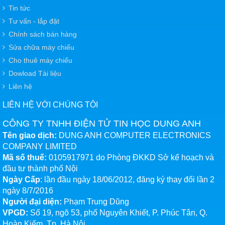
Tin tức
Tư vấn - lắp đặt
Chính sách bán hàng
Sửa chữa máy chiếu
Cho thuê máy chiếu
Dowload Tài liệu
Liên hệ
LIÊN HỆ VỚI CHÚNG TÔI
CÔNG TY TNHH ĐIỆN TỬ TIN HỌC DUNG ANH
Tên giao dịch:
DUNG ANH COMPUTER ELECTRONICS
COMPANY LIMITED
Mã số thuế:
0105917971 do Phòng ĐKKD Sở kế hoạch và
đầu tư thành phố Nội
Ngày Cấp
: lần đầu ngày 18/06/2012, đăng ký thay đổi lần 2
ngày 8/7/2016
Người đại diện:
Phạm Trung Dũng
VPGD:
Số 19, ngõ 53, phố Nguyên Khiết, P. Phúc Tân, Q.
Hoàn Kiếm, Tp. Hà Nội