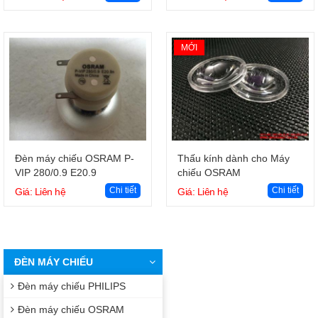
MỚI
Giỏ hàng
Giỏ hàng
Đèn máy chiếu OSRAM P-
Thấu kính dành cho Máy
VIP 280/0.9 E20.9
chiếu OSRAM
Chi tiết
Chi tiết
Giá: Liên hệ
Giá: Liên hệ
ĐÈN MÁY CHIẾU
Đèn máy chiếu PHILIPS
Đèn máy chiếu OSRAM