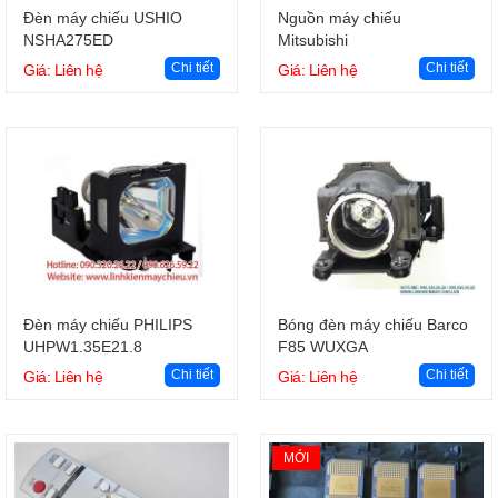
Giỏ hàng
Giỏ hàng
Đèn máy chiếu USHIO
Nguồn máy chiếu
NSHA275ED
Mitsubishi
Chi tiết
Chi tiết
Giá: Liên hệ
Giá: Liên hệ
Giỏ hàng
Giỏ hàng
Đèn máy chiếu PHILIPS
Bóng đèn máy chiếu Barco
UHPW1.35E21.8
F85 WUXGA
Chi tiết
Chi tiết
Giá: Liên hệ
Giá: Liên hệ
MỚI