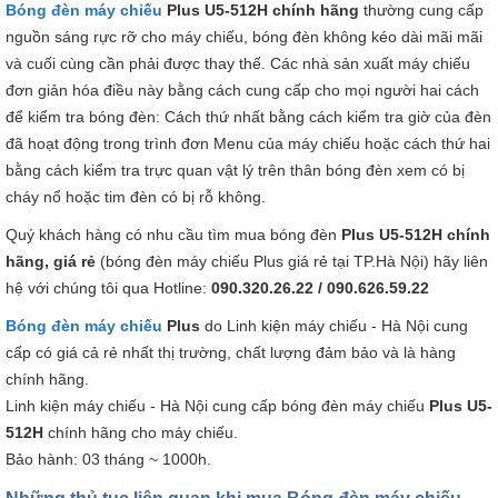
Bóng đèn máy chiếu
Plus U5-512H​​​ ​chính hãng
thường cung cấp
nguồn sáng rực rỡ cho máy chiếu, bóng đèn không kéo dài mãi mãi
và cuối cùng cần phải được thay thế. Các nhà sản xuất máy chiếu
đơn giản hóa điều này bằng cách cung cấp cho mọi người hai cách
để kiểm tra bóng đèn: Cách thứ nhất bằng cách kiểm tra giờ của đèn
đã hoạt động trong trình đơn Menu của máy chiếu hoặc cách thứ hai
bằng cách kiểm tra trực quan vật lý trên thân bóng đèn xem có bị
cháy nổ hoặc tim đèn có bị rỗ không.
Quý khách hàng có nhu cầu tìm mua bóng đèn
Plus U5-512H​​
chính
hãng, giá rẻ
(bóng đèn máy chiếu Plus giá rẻ tại TP.Hà Nội) hãy liên
hệ với chúng tôi qua Hotline:
090.320.26.22 / 090.626.59.22
Bóng đèn máy chiếu
Plus
do Linh kiện máy chiếu - Hà Nội cung
cấp có giá cả rẻ nhất thị trường, chất lượng đảm bảo và là hàng
chính hãng.
Linh kiện máy chiếu - Hà Nội cung cấp bóng đèn máy chiếu
Plus U5-
512H
chính hãng cho máy chiếu.
Bảo hành: 03 tháng ~ 1000h.