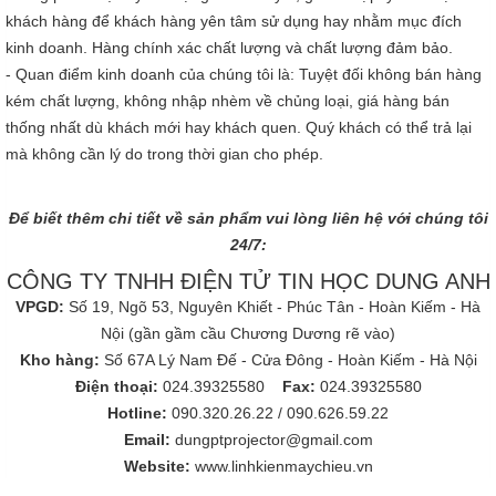
khách hàng để khách hàng yên tâm sử dụng hay nhằm mục đích
kinh doanh. Hàng chính xác chất lượng và chất lượng đảm bảo.
- Quan điểm kinh doanh của chúng tôi là: Tuyệt đối không bán hàng
kém chất lượng, không nhập nhèm về chủng loại, giá hàng bán
thống nhất dù khách mới hay khách quen. Quý khách có thể trả lại
mà không cần lý do trong thời gian cho phép.
Để biết thêm chi tiết về sản phẩm vui lòng liên hệ với chúng tôi
24/7:
CÔNG TY TNHH ĐIỆN TỬ TIN HỌC DUNG ANH
VPGD:
Số 19, Ngõ 53, Nguyên Khiết - Phúc Tân - Hoàn Kiếm - Hà
Nội (gần gầm cầu Chương Dương rẽ vào)
Kho hàng:
Số 67A Lý Nam Đế - Cửa Đông - Hoàn Kiếm - Hà Nội
Điện thoại:
024.39325580
Fax:
024.39325580
Hotline:
090.320.26.22
/
090.626.59.22
Email:
dungptprojector@gmail.com
Website:
www.linhkienmaychieu.vn