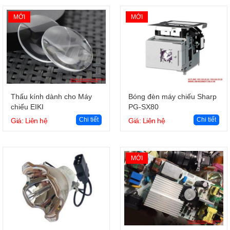
MỚI
MỚI
Giỏ hàng
Giỏ hàng
Thấu kính dành cho Máy
Bóng đèn máy chiếu Sharp
chiếu EIKI
PG-SX80
Chi tiết
Chi tiết
Giá: Liên hệ
Giá: Liên hệ
MỚI