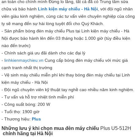
an toàn cho chính mình Đừng lo lắng, tất cả đã có Trung tâm sửa
chữa và bảo hành
Linh kiện máy chiếu - Hà Nội
, với đội ngũ nhân
viên giàu kinh nghiệm, cùng các tư vấn viên chuyên nghiệp của công
ty sẽ mang đến sự hài lòng tuyệt đối cho Quý Khách.
- Sản phẩm bóng đèn máy chiếu Plus tại Linh kiện máy chiếu - Hà
Nội được bảo hành lên đến 03 tháng hoặc 1.000 giờ (tùy điều kiện
nào đến trước)
- Chính sách giá ưu đãi dành cho các đại lý
-
linhkienmaychieu.vn
Cung cấp bóng đèn máy chiếu với mức giá
cạnh tranh nhất thị trường
- Vệ sinh máy chiếu miễn phí khi thay bóng đèn máy chiếu tại Linh
kiện máy chiếu - Hà Nội
- Đội ngũ chuyên viên kỹ thuật tay nghề cao nhiều năm kinh nghiệm.
- Tư vấn và hỗ trợ nhiệt tình miễn phí
- Công suất bóng: 200 W
- Tuổi thọ: 1900 giờ
- Thương hiệu:
Plus
Những lưu ý khi chọn mua đèn máy chiếu
Plus U5-512H​
chính hãng tại Hà Nội