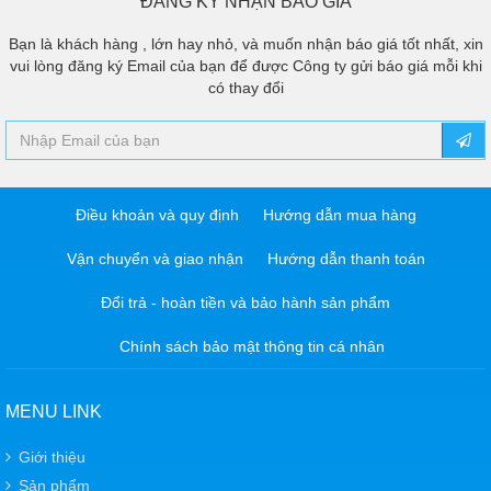
ĐĂNG KÝ NHẬN BÁO GIÁ
Bạn là khách hàng , lớn hay nhỏ, và muốn nhận báo giá tốt nhất, xin
vui lòng đăng ký Email của bạn để được Công ty gửi báo giá mỗi khi
có thay đổi
Điều khoản và quy định
Hướng dẫn mua hàng
Vận chuyển và giao nhận
Hướng dẫn thanh toán
Đổi trả - hoàn tiền và bảo hành sản phẩm
Chính sách bảo mật thông tin cá nhân
MENU LINK
Giới thiệu
Sản phẩm