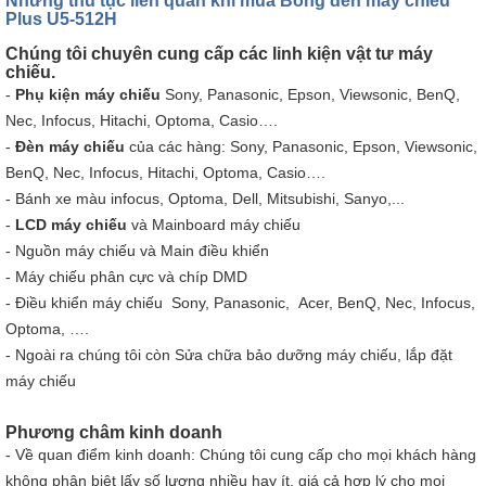
Những thủ tục liên quan khi mua Bóng đèn máy chiếu
Plus U5-512H
Chúng tôi chuyên cung cấp các linh kiện vật tư máy
chiếu.
-
Phụ kiện máy chiếu
Sony, Panasonic, Epson, Viewsonic, BenQ,
Nec, Infocus, Hitachi, Optoma, Casio….
-
Đèn máy chiếu
của các hàng: Sony, Panasonic, Epson, Viewsonic,
BenQ, Nec, Infocus, Hitachi, Optoma, Casio….
-
Bánh xe màu
infocus, Optoma, Dell, Mitsubishi, Sanyo,...
-
LCD máy chiếu
và Mainboard máy chiếu
-
Nguồn máy chiếu
và Main điều khiển
- Máy chiếu phân cực và chíp DMD
-
Điều khiển máy chiếu
Sony, Panasonic, Acer, BenQ, Nec, Infocus,
Optoma, ….
- Ngoài ra chúng tôi còn Sửa chữa bảo dưỡng máy chiếu, lắp đặt
máy chiếu
Phương châm kinh doanh
- Về quan điểm kinh doanh: Chúng tôi cung cấp cho mọi khách hàng
không phân biệt lấy số lượng nhiều hay ít, giá cả hợp lý cho mọi