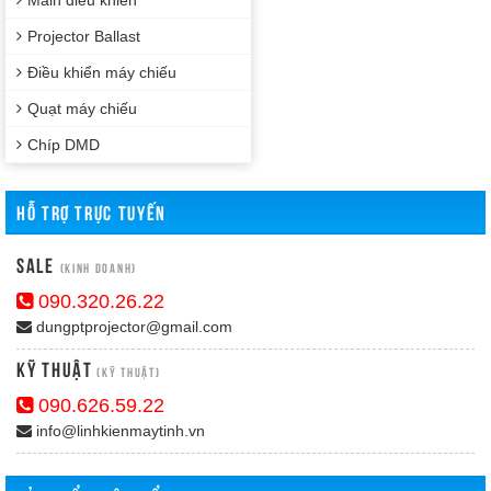
Main điều khiển
Projector Ballast
Điều khiển máy chiếu
Quạt máy chiếu
Chíp DMD
HỖ TRỢ TRỰC TUYẾN
Sale
(Kinh doanh)
090.320.26.22
dungptprojector@gmail.com
Kỹ Thuật
(Kỹ thuật)
090.626.59.22
info@linhkienmaytinh.vn