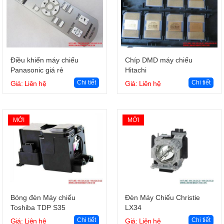
Giỏ hàng
Giỏ hàng
Điều khiển máy chiếu
Chíp DMD máy chiếu
Panasonic giá rẻ
Hitachi
Chi tiết
Chi tiết
Giá: Liên hệ
Giá: Liên hệ
MỚI
MỚI
Giỏ hàng
Giỏ hàng
Bóng đèn Máy chiếu
Đèn Máy Chiếu Christie
Toshiba TDP S35
LX34
Chi tiết
Chi tiết
Giá: Liên hệ
Giá: Liên hệ