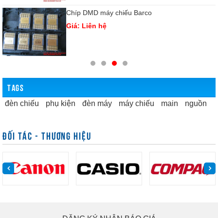
Chíp DMD máy chiếu Barco
Giá: Liên hệ
TAGS
đèn chiếu
phụ kiện
đèn máy
máy chiếu
main
nguồn
ĐỐI TÁC - THƯƠNG HIỆU