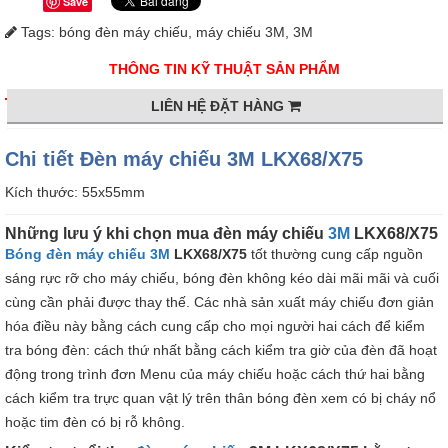
Save
Tags:
bóng đèn máy chiếu
,
máy chiếu 3M
,
3M
THÔNG TIN KỸ THUẬT SẢN PHẨM
LIÊN HỆ ĐẶT HÀNG
Chi tiết Đèn máy chiếu 3M LKX68/X75
Kích thước: 55x55mm
Những lưu ý khi chọn mua đèn máy chiếu
3M
LKX68/X75
Bóng đèn máy chiếu
3M
LKX68/X75
tốt thường cung cấp nguồn
sáng rực rỡ cho máy chiếu, bóng đèn không kéo dài mãi mãi và cuối
cùng cần phải được thay thế. Các nhà sản xuất máy chiếu đơn giản
hóa điều này bằng cách cung cấp cho mọi người hai cách để kiểm
tra bóng đèn: cách thứ nhất bằng cách kiểm tra giờ của đèn đã hoạt
động trong trình đơn Menu của máy chiếu hoặc cách thứ hai bằng
cách kiểm tra trực quan vật lý trên thân bóng đèn xem có bị cháy nổ
hoặc tim đèn có bị rỗ không.