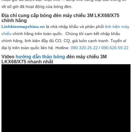
về số giờ đã hoạt động của bóng đèn.
Địa chỉ cung cấp bóng đèn máy chiếu 3M LKX68/X75
chính hãng
Linhkienmaychieu.vn
là nhà nhập khẩu và phân phối
linh kiện máy
chiếu
chính hãng trên toàn quốc. Chúng tôi cam kết nhập khẩu
chính hãng, linh kiện đầy đủ CO, CQ, giá luôn cạnh tranh. Tuyển sỉ
đại lý trên toàn quốc liên hệ. Hotline:
090.320.26.22
/
090.626.59.22
Video
hướng dẫn tháo bóng
đèn máy chiếu 3M
LKX68/X75 nhanh nhất