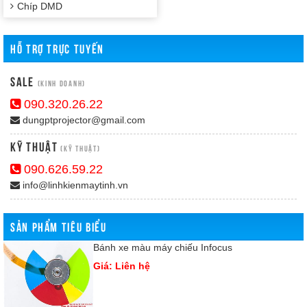
Chíp DMD
HỖ TRỢ TRỰC TUYẾN
Sale
(Kinh doanh)
090.320.26.22
dungptprojector@gmail.com
Kỹ Thuật
(Kỹ thuật)
090.626.59.22
info@linhkienmaytinh.vn
SẢN PHẨM TIÊU BIỂU
Bánh xe màu máy chiếu Infocus
Giá: Liên hệ