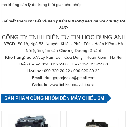
mà không cần lý do trong thời gian cho phép.
Để biết thêm chi tiết về sản phẩm vui lòng liên hệ với chúng tôi
24/7:
CÔNG TY TNHH ĐIỆN TỬ TIN HỌC DUNG ANH
VPGD:
Số 19, Ngõ 53, Nguyên Khiết - Phúc Tân - Hoàn Kiếm - Hà
Nội (gần gầm cầu Chương Dương rẽ vào)
Kho hàng:
Số 67A Lý Nam Đế - Cửa Đông - Hoàn Kiếm - Hà Nội
Điện thoại:
024.39325580
Fax:
024.39325580
Hotline:
090.320.26.22
/
090.626.59.22
Email:
dungptprojector@gmail.com
Website:
www.linhkienmaychieu.vn
SẢN PHẨM CÙNG NHÓM ĐÈN MÁY CHIẾU 3M