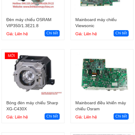
Giỏ hàng
Giỏ hàng
Đèn máy chiếu OSRAM
Mainboard máy chiếu
VIP350/1.3E21.8
Viewsonic
Chi tiết
Chi tiết
Giá: Liên hệ
Giá: Liên hệ
MỚI
Giỏ hàng
Giỏ hàng
Bóng đèn máy chiếu Sharp
Mainboard điều khiển máy
XG-C430X
chiếu Osram
Chi tiết
Chi tiết
Giá: Liên hệ
Giá: Liên hệ