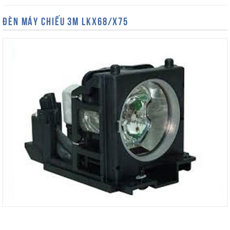
ĐÈN MÁY CHIẾU 3M LKX68/X75