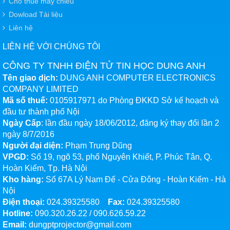
Cho thuê máy chiếu
Dowload Tài liệu
Liên hệ
LIÊN HỆ VỚI CHÚNG TÔI
CÔNG TY TNHH ĐIỆN TỬ TIN HỌC DUNG ANH
Tên giao dịch:
DUNG ANH COMPUTER ELECTRONICS
COMPANY LIMITED
Mã số thuế:
0105917971 do Phòng ĐKKD Sở kế hoạch và
đầu tư thành phố Nội
Ngày Cấp
: lần đầu ngày 18/06/2012, đăng ký thay đổi lần 2
ngày 8/7/2016
Người đại diện:
Phạm Trung Dũng
VPGD:
Số 19, ngõ 53, phố Nguyên Khiết, P. Phúc Tân, Q.
Hoàn Kiếm, Tp. Hà Nội
Kho hàng:
Số 67A Lý Nam Đế - Cửa Đông - Hoàn Kiếm - Hà
Nội
Điện thoại:
024.39325580
Fax:
024.39325580
Hotline:
090.320.26.22
/
090.626.59.22
Email:
dungptprojector@gmail.com