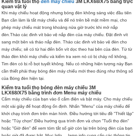
Kiểm tra tuổi thọ
đèn máy chiếu
3M LKX68/X75 bằng trực
quan vật lý
Khi máy chiếu hoạt động nhưng bóng đèn không sáng việc đầu tiên
Bạn cần làm là tắt máy chiếu và để nó trên bề mặt mềm mại, cho
phép máy chiếu mát trong khoảng nửa giờ trước khi mở nắp
đèn.Tháo các đinh vít bảo vệ nắp đèn của máy chiếu. Đặt đinh vít
sang một bên và tháo nắp đèn. Tháo các đinh vít bảo vệ đèn cho
máy chiếu; sẽ có từ hai đến bốn vít dọc theo hai bên của đèn. Từ từ
tháo đèn khỏi máy chiếu và kiểm tra xem nó có bị cháy nổ không,
Tim đèn có bị rỗ bọt tuyết không. Nếu có những hiện tượng này Bạn
cần thiết phải thay bóng đèn máy chiếu mới theo đúng như thông số
của Bóng đèn hiện tại.
Kiểm tra tuổi thọ bóng đèn máy chiếu 3M
LKX68/X75 bằng trình đơn Menu máy chiếu
Cắm máy chiếu của bạn vào ổ cắm điện và bật máy. Cho máy chiếu
một vài giây để hoạt động ổn định. Nhấn "Menu" của máy chiếu để
khởi chạy trình đơn trên màn hình. Điều hướng tới tiêu đề "Thiết lập"
hoặc "Tùy chọn".Điều hướng qua trình đơn và chọn "Tuổi thọ đèn"
hoặc "Giờ đèn" để xem tóm tắt số giờ còn lại trên bóng đèn của bạn
hoặc giờ đã được bật. Mục Info ... lamp info cung cấp các thông tin