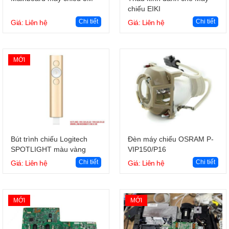
chiếu EIKI
Chi tiết
Chi tiết
Giá: Liên hệ
Giá: Liên hệ
MỚI
Giỏ hàng
Giỏ hàng
Bút trình chiếu Logitech
Đèn máy chiếu OSRAM P-
SPOTLIGHT màu vàng
VIP150/P16
Chi tiết
Chi tiết
Giá: Liên hệ
Giá: Liên hệ
MỚI
MỚI