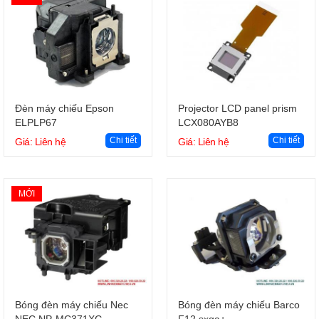
Giỏ hàng
Giỏ hàng
Đèn máy chiếu Epson
Projector LCD panel prism
ELPLP67
LCX080AYB8
Chi tiết
Chi tiết
Giá: Liên hệ
Giá: Liên hệ
MỚI
Giỏ hàng
Giỏ hàng
Bóng đèn máy chiếu Nec
Bóng đèn máy chiếu Barco
NEC NP-MC371XG
F12 sxga+