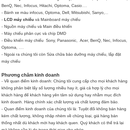
BenQ, Nec, Infocus, Hitachi, Optoma, Casio….
-
Bánh xe màu
infocus, Optoma, Dell, Mitsubishi, Sanyo,...
-
LCD máy chiếu
và Mainboard máy chiếu
-
Nguồn máy chiếu
và Main điều khiển
- Máy chiếu phân cực và chíp DMD
-
Điều khiển máy chiếu
Sony, Panasonic, Acer, BenQ, Nec, Infocus,
Optoma, ….
- Ngoài ra chúng tôi còn Sửa chữa bảo dưỡng máy chiếu, lắp đặt
máy chiếu
Phương châm kinh doanh
- Về quan điểm kinh doanh: Chúng tôi cung cấp cho mọi khách hàng
không phân biệt lấy số lượng nhiều hay ít, giá cả hợp lý cho mọi
khách hàng để khách hàng yên tâm sử dụng hay nhằm mục đích
kinh doanh. Hàng chính xác chất lượng và chất lượng đảm bảo.
- Quan điểm kinh doanh của chúng tôi là: Tuyệt đối không bán hàng
kém chất lượng, không nhập nhèm về chủng loại, giá hàng bán
thống nhất dù khách mới hay khách quen. Quý khách có thể trả lại
mà không cần lý do trong thời gian cho phép.