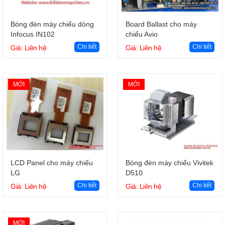
Giỏ hàng
Giỏ hàng
Bóng đèn máy chiếu dòng
Board Ballast cho máy
Infocus IN102
chiếu Avio
Chi tiết
Chi tiết
Giá: Liên hệ
Giá: Liên hệ
MỚI
MỚI
Giỏ hàng
Giỏ hàng
LCD Panel cho máy chiếu
Bóng đèn máy chiếu Vivitek
LG
D510
Chi tiết
Chi tiết
Giá: Liên hệ
Giá: Liên hệ
MỚI