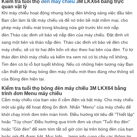
Kiểm tra tuổi thọ
đèn máy chiếu
3M LKX64 bằng trực
quan vật lý
Khi máy chiếu hoạt động nhưng bóng đèn không sáng việc đầu tiên
Bạn cần làm là tắt máy chiếu và để nó trên bề mặt mềm mại, cho
phép máy chiếu mát trong khoảng nửa giờ trước khi mở nắp
đèn.Tháo các đinh vít bảo vệ nắp đèn của máy chiếu. Đặt đinh vít
sang một bên và tháo nắp đèn. Tháo các đinh vít bảo vệ đèn cho
máy chiếu; sẽ có từ hai đến bốn vít dọc theo hai bên của đèn. Từ từ
tháo đèn khỏi máy chiếu và kiểm tra xem nó có bị cháy nổ không,
Tim đèn có bị rỗ bọt tuyết không. Nếu có những hiện tượng này Bạn
cần thiết phải thay bóng đèn máy chiếu mới theo đúng như thông số
của Bóng đèn hiện tại.
Kiểm tra tuổi thọ bóng đèn máy chiếu 3M LKX64 bằng
trình đơn Menu máy chiếu
Cắm máy chiếu của bạn vào ổ cắm điện và bật máy. Cho máy chiếu
một vài giây để hoạt động ổn định. Nhấn "Menu" của máy chiếu để
khởi chạy trình đơn trên màn hình. Điều hướng tới tiêu đề "Thiết lập"
hoặc "Tùy chọn".Điều hướng qua trình đơn và chọn "Tuổi thọ đèn"
hoặc "Giờ đèn" để xem tóm tắt số giờ còn lại trên bóng đèn của bạn
hoặc giờ đã được bật. Mục Info ... lamp info cung cấp các thông tin