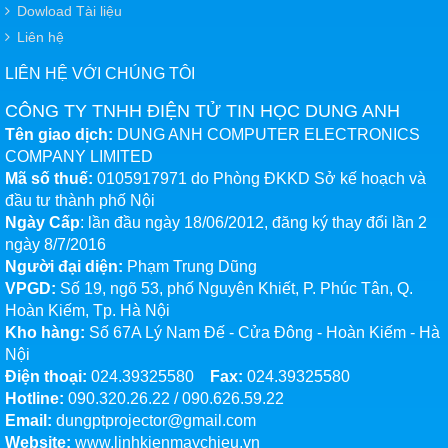
Dowload Tài liệu
Liên hệ
LIÊN HỆ VỚI CHÚNG TÔI
CÔNG TY TNHH ĐIỆN TỬ TIN HỌC DUNG ANH
Tên giao dịch:
DUNG ANH COMPUTER ELECTRONICS
COMPANY LIMITED
Mã số thuế:
0105917971 do Phòng ĐKKD Sở kế hoạch và
đầu tư thành phố Nội
Ngày Cấp
: lần đầu ngày 18/06/2012, đăng ký thay đổi lần 2
ngày 8/7/2016
Người đại diện:
Phạm Trung Dũng
VPGD:
Số 19, ngõ 53, phố Nguyên Khiết, P. Phúc Tân, Q.
Hoàn Kiếm, Tp. Hà Nội
Kho hàng:
Số 67A Lý Nam Đế - Cửa Đông - Hoàn Kiếm - Hà
Nội
Điện thoại:
024.39325580
Fax:
024.39325580
Hotline:
090.320.26.22
/
090.626.59.22
Email:
dungptprojector@gmail.com
Website:
www.linhkienmaychieu.vn