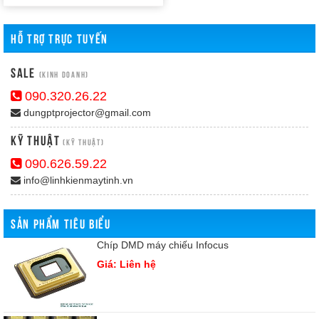
HỖ TRỢ TRỰC TUYẾN
Sale
(Kinh doanh)
090.320.26.22
dungptprojector@gmail.com
Kỹ Thuật
(Kỹ thuật)
090.626.59.22
info@linhkienmaytinh.vn
SẢN PHẨM TIÊU BIỂU
Chíp DMD máy chiếu Infocus
Giá: Liên hệ