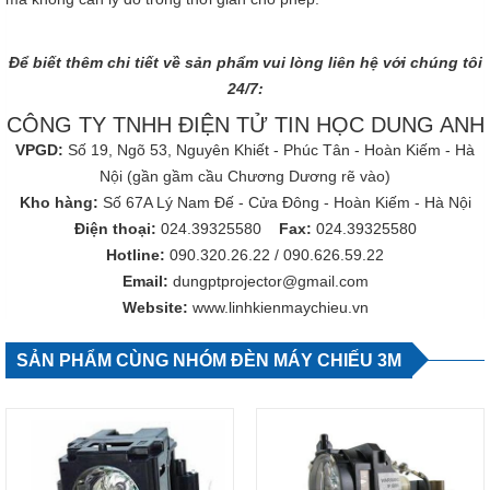
Để biết thêm chi tiết về sản phẩm vui lòng liên hệ với chúng tôi
24/7:
CÔNG TY TNHH ĐIỆN TỬ TIN HỌC DUNG ANH
VPGD:
Số 19, Ngõ 53, Nguyên Khiết - Phúc Tân - Hoàn Kiếm - Hà
Nội (gần gầm cầu Chương Dương rẽ vào)
Kho hàng:
Số 67A Lý Nam Đế - Cửa Đông - Hoàn Kiếm - Hà Nội
Điện thoại:
024.39325580
Fax:
024.39325580
Hotline:
090.320.26.22
/
090.626.59.22
Email:
dungptprojector@gmail.com
Website:
www.linhkienmaychieu.vn
SẢN PHẨM CÙNG NHÓM ĐÈN MÁY CHIẾU 3M