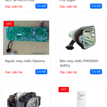
Chi tiết
Chi tiết
Giá: Liên hệ
Giá: Liên hệ
MỚI
Giỏ hàng
Giỏ hàng
Nguồn máy chiếu Optoma
Đèn máy chiếu PHOENIX
SHP51
Chi tiết
Chi tiết
Giá: Liên hệ
Giá: Liên hệ
MỚI