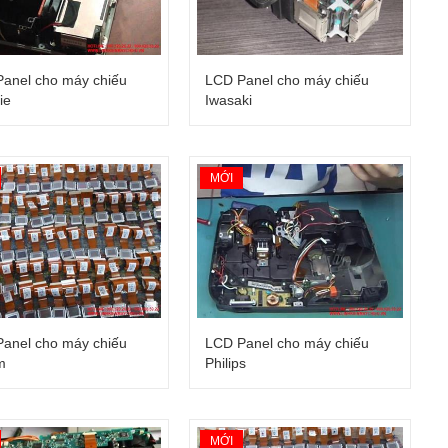
anel cho máy chiếu
LCD Panel cho máy chiếu
ie
Iwasaki
MỚI
nfocus
Bánh xe màu máy chiếu Sharp
Giá: Liên hệ
 Optoma
Chíp DMD máy chiếu Plus
Giá: Liên hệ
ENQ
Chíp DMD máy chiếu Nec
anel cho máy chiếu
LCD Panel cho máy chiếu
m
Philips
Giá: Liên hệ
EC
Chíp DMD máy chiếu Mitsubishi
MỚI
Giá: Liên hệ