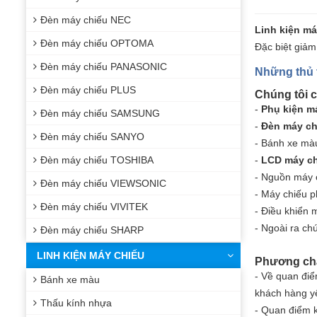
Đèn máy chiếu NEC
Linh kiện má
Đèn máy chiếu OPTOMA
Đặc biệt giảm
Đèn máy chiếu PANASONIC
Những thủ 
Đèn máy chiếu PLUS
Chúng tôi c
-
Phụ kiện m
Đèn máy chiếu SAMSUNG
-
Đèn máy c
Đèn máy chiếu SANYO
-
Bánh xe mà
Đèn máy chiếu TOSHIBA
-
LCD máy ch
-
Nguồn máy 
Đèn máy chiếu VIEWSONIC
- Máy chiếu 
Đèn máy chiếu VIVITEK
-
Điều khiển 
- Ngoài ra ch
Đèn máy chiếu SHARP
LINH KIỆN MÁY CHIẾU
Phương ch
- Về quan điể
Bánh xe màu
khách hàng y
Thấu kính nhựa
- Quan điểm k