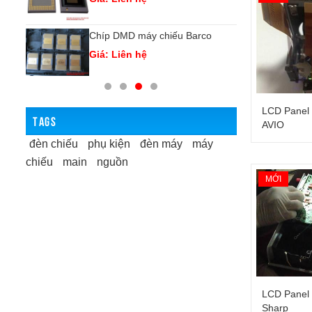
vo
Chíp DMD máy chiếu Barco
Ch
Giá: Liên hệ
Gi
LCD Panel 
TAGS
AVIO
đèn chiếu
phụ kiện
đèn máy
máy
chiếu
main
nguồn
MỚI
LCD Panel 
Sharp