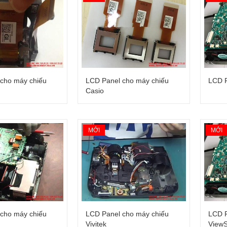
íp DMD máy chiếu Osram
Mainboard máy chiếu Ep
á: Liên hệ
Giá: Liên hệ
cho máy chiếu
LCD Panel cho máy chiếu
LCD P
Casio
MỚI
MỚI
cho máy chiếu
LCD Panel cho máy chiếu
LCD P
Vivitek
ViewS