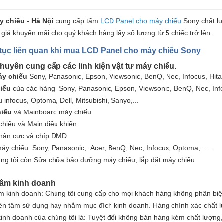
y chiếu - Hà Nội
cung cấp tấm
LCD Panel cho máy chiếu
Sony chất lượ
 giá khuyến mãi cho quý khách hàng lấy số lượng từ 5 chiếc trở lên.
tục liên quan khi mua LCD Panel cho máy chiếu Sony
huyên cung cấp các linh kiện vật tư máy chiếu.
áy chiếu
Sony, Panasonic, Epson, Viewsonic, BenQ, Nec, Infocus, Hit
hiếu
của các hàng: Sony, Panasonic, Epson, Viewsonic, BenQ, Nec, Inf
u
infocus, Optoma, Dell, Mitsubishi, Sanyo,...
iếu
và Mainboard máy chiếu
chiếu
và Main điều khiển
phân cực và chíp DMD
máy chiếu
Sony, Panasonic, Acer, BenQ, Nec, Infocus, Optoma, ….
úng tôi còn Sửa chữa bảo dưỡng máy chiếu, lắp đặt máy chiếu
âm kinh doanh
m kinh doanh: Chúng tôi cung cấp cho mọi khách hàng không phân biệt 
ên tâm sử dụng hay nhằm mục đích kinh doanh. Hàng chính xác chất l
inh doanh của chúng tôi là: Tuyệt đối không bán hàng kém chất lượng