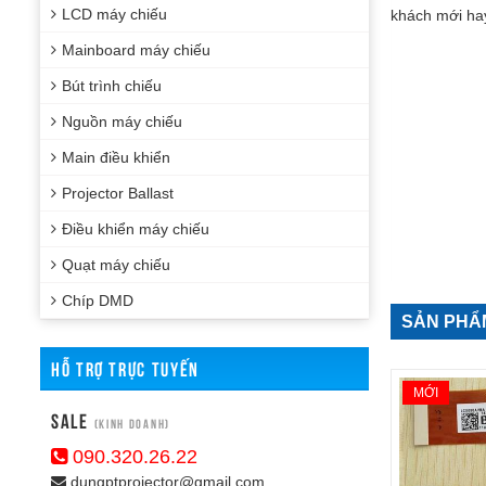
LCD máy chiếu
khách mới hay
Mainboard máy chiếu
Bút trình chiếu
Nguồn máy chiếu
Main điều khiển
Projector Ballast
Điều khiển máy chiếu
Quạt máy chiếu
Chíp DMD
SẢN PHẨ
HỖ TRỢ TRỰC TUYẾN
MỚI
Sale
(Kinh doanh)
090.320.26.22
dungptprojector@gmail.com