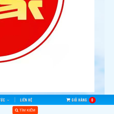
tức
Liên hệ
Giỏ hàng
0
TÌM KIẾM