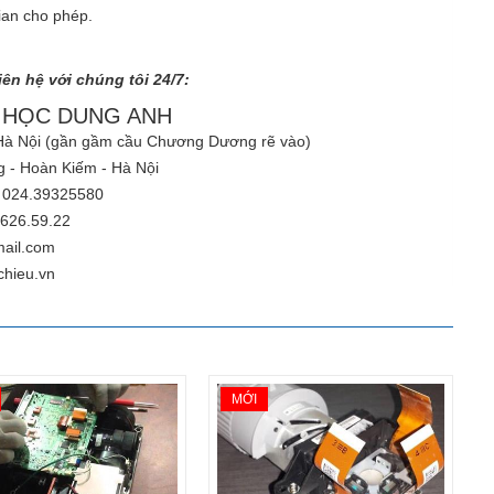
ian cho phép.
iên hệ với chúng tôi 24/7:
N HỌC DUNG ANH
 Hà Nội (gần gầm cầu Chương Dương rẽ vào)
 - Hoàn Kiếm - Hà Nội
024.39325580
.626.59.22
ail.com
chieu.vn
MỚI