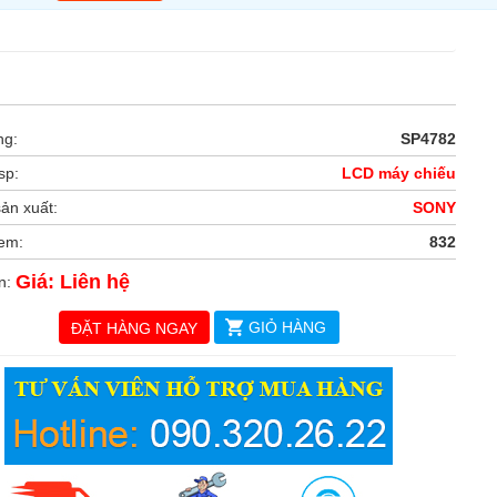
ng:
SP4782
sp:
LCD máy chiếu
ản xuất:
SONY
xem:
832
Giá: Liên hệ
án:
GIỎ HÀNG
ĐẶT HÀNG NGAY