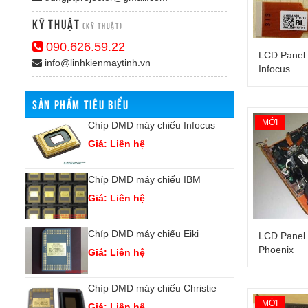
Kỹ Thuật
(Kỹ thuật)
090.626.59.22
LCD Panel 
info@linhkienmaytinh.vn
Infocus
SẢN PHẨM TIÊU BIỂU
MỚI
arp
Chíp DMD máy chiếu Infocus
Ch
Giá: Liên hệ
Gi
Chíp DMD máy chiếu IBM
Ch
Giá: Liên hệ
Gi
Chíp DMD máy chiếu Eiki
Ch
LCD Panel 
Phoenix
Giá: Liên hệ
Gi
ishi
Chíp DMD máy chiếu Christie
Ch
MỚI
Giá: Liên hệ
Gi