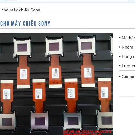
 cho máy chiếu Sony
 CHO MÁY CHIẾU SONY
• Mã hà
• Nhóm 
• Hãng s
• Lượt 
• Giá b