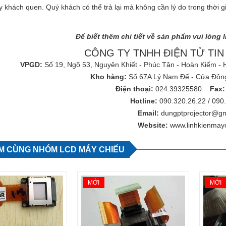
 khách quen. Quý khách có thể trả lại mà không cần lý do trong thời g
Để biết thêm chi tiết về sản phẩm vui lòng l
CÔNG TY TNHH ĐIỆN TỬ TI
VPGD:
Số 19, Ngõ 53, Nguyên Khiết - Phúc Tân - Hoàn Kiếm -
Kho hàng:
Số 67A Lý Nam Đế - Cửa Đông
Điện thoại:
024.39325580
Fax:
Hotline:
090.320.26.22
/
090
Email:
dungptprojector@gm
Website:
www.linhkienmay
M CÙNG NHÓM LCD MÁY CHIẾU
MỚI
MỚI