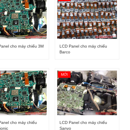
son
Chíp DMD máy chiếu Lenovo
Giá: Liên hệ
anel cho máy chiếu 3M
LCD Panel cho máy chiếu
Barco
MỚI
anel cho máy chiếu
LCD Panel cho máy chiếu
onic
Sanyo