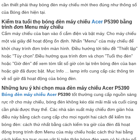
cần thiết phải thay bóng đèn máy chiếu mới theo đúng như thông số
của Bóng đèn hiện tại.
Kiểm tra tuổi thọ bóng đèn máy chiếu
Acer
P5390 bằng
trình đơn Menu máy chiếu
Cắm máy chiếu của bạn vào ổ cắm điện và bật máy. Cho máy chiếu
một vài giây để hoạt động ổn định. Nhấn "Menu" của máy chiếu để
khởi chạy trình đơn trên màn hình. Điều hướng tới tiêu đề "Thiết lập"
hoặc "Tùy chọn".Điều hướng qua trình đơn và chọn "Tuổi thọ đèn"
hoặc "Giờ đèn" để xem tóm tắt số giờ còn lại trên bóng đèn của bạn
hoặc giờ đã được bật. Mục Info ... lamp info cung cấp các thông tin
về số giờ đã hoạt động của bóng đèn.
Những lưu ý khi chọn mua đèn máy chiếu Acer P5390
Bóng đèn máy chiếu
Acer
P5390
tốt thường cung cấp nguồn sáng
rực rỡ cho máy chiếu, bóng đèn không kéo dài mãi mãi và cuối cùng
cần phải được thay thế. Các nhà sản xuất máy chiếu đơn giản hóa
điều này bằng cách cung cấp cho mọi người hai cách để kiểm tra
bóng đèn: cách thứ nhất bằng cách kiểm tra giờ của đèn đã hoạt
động trong trình đơn Menu của máy chiếu hoặc cách thứ hai bằng
cách kiểm tra trực quan vật lý trên thân bóng đèn xem có bị cháy nổ