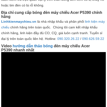
hoặc tim đèn có bị rỗ không.
Địa chỉ cung cấp bóng đèn máy chiếu Acer P5390 chính
hãng
Linhkienmaychieu.vn
là nhà nhập khẩu và phân phối
linh kiện máy
chiếu
chính hãng trên toàn quốc. Chúng tôi cam kết nhập khẩu
chính hãng, linh kiện đầy đủ CO, CQ, giá luôn cạnh tranh. Tuyển sỉ
đại lý trên toàn quốc liên hệ. Hotline:
090.320.26.22
/
090.626.59.22
Video
hướng dẫn tháo bóng
đèn máy chiếu Acer
P5390 nhanh nhất