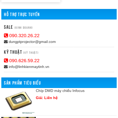
HỖ TRỢ TRỰC TUYẾN
Sale
(Kinh doanh)
090.320.26.22
dungptprojector@gmail.com
Kỹ Thuật
(Kỹ thuật)
090.626.59.22
info@linhkienmaytinh.vn
SẢN PHẨM TIÊU BIỂU
Chíp DMD máy chiếu Infocus
Giá: Liên hệ