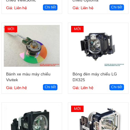
Chi tiết
Chi tiết
Giá: Liên hệ
Giá: Liên hệ
MỚI
MỚI
Giỏ hàng
Giỏ hàng
Bánh xe màu máy chiếu
Bóng đèn máy chiếu LG
Vivitek
DX325
Chi tiết
Chi tiết
Giá: Liên hệ
Giá: Liên hệ
MỚI