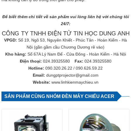
Để biết thêm chi tiết về sản phẩm vui lòng liên hệ với chúng tôi
24/7:
CÔNG TY TNHH ĐIỆN TỬ TIN HỌC DUNG ANH
VPGD:
Số 19, Ngõ 53, Nguyên Khiết - Phúc Tân - Hoàn Kiếm - Hà
Nội (gần gầm cầu Chương Dương rẽ vào)
Kho hàng:
Số 67A Lý Nam Đế - Cửa Đông - Hoàn Kiếm - Hà Nội
Điện thoại:
024.39325580
Fax:
024.39325580
Hotline:
090.320.26.22
/
090.626.59.22
Email:
dungptprojector@gmail.com
Website:
www.linhkienmaychieu.vn
SẢN PHẨM CÙNG NHÓM ĐÈN MÁY CHIẾU ACER