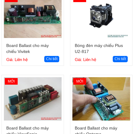
Giỏ hàng
Giỏ hàng
Board Ballast cho máy
Bóng đèn máy chiếu Plus
chiếu Vivitek
U2-817
Chi tiết
Chi tiết
Giá: Liên hệ
Giá: Liên hệ
MỚI
MỚI
Giỏ hàng
Giỏ hàng
Board Ballast cho máy
Board Ballast cho máy
chiếu ViewSonic
chiếu Optoma