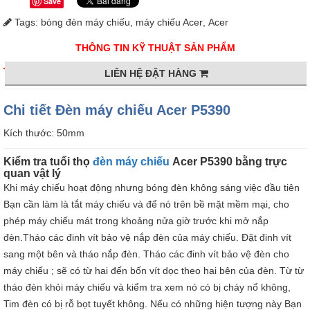
Save
Tags:
bóng đèn máy chiếu
,
máy chiếu Acer
,
Acer
THÔNG TIN KỸ THUẬT SẢN PHẨM
LIÊN HỆ ĐẶT HÀNG
Chi tiết Đèn máy chiếu Acer P5390
Kích thước: 50mm
Kiểm tra tuổi thọ
đèn máy chiếu
Acer P5390 bằng trực
quan vật lý
Khi máy chiếu hoạt động nhưng bóng đèn không sáng việc đầu tiên
Bạn cần làm là tắt máy chiếu và để nó trên bề mặt mềm mại, cho
phép máy chiếu mát trong khoảng nửa giờ trước khi mở nắp
đèn.Tháo các đinh vít bảo vệ nắp đèn của máy chiếu. Đặt đinh vít
sang một bên và tháo nắp đèn. Tháo các đinh vít bảo vệ đèn cho
máy chiếu ; sẽ có từ hai đến bốn vít dọc theo hai bên của đèn. Từ từ
tháo đèn khỏi máy chiếu và kiểm tra xem nó có bị cháy nổ không,
Tim đèn có bị rỗ bọt tuyết không. Nếu có những hiện tượng này Bạn