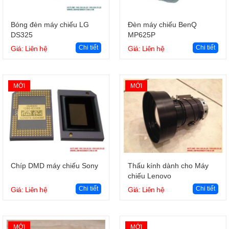
Giỏ hàng
Giỏ hàng
Bóng đèn máy chiếu LG
Đèn máy chiếu BenQ
DS325
MP625P
Chi tiết
Chi tiết
Giá: Liên hệ
Giá: Liên hệ
MỚI
MỚI
Giỏ hàng
Giỏ hàng
Chíp DMD máy chiếu Sony
Thấu kính dành cho Máy
chiếu Lenovo
Chi tiết
Chi tiết
Giá: Liên hệ
Giá: Liên hệ
MỚI
MỚI