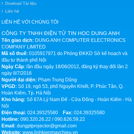
Dowload Tài liệu
Liên hệ
LIÊN HỆ VỚI CHÚNG TÔI
CÔNG TY TNHH ĐIỆN TỬ TIN HỌC DUNG ANH
Tên giao dịch:
DUNG ANH COMPUTER ELECTRONICS
COMPANY LIMITED
Mã số thuế:
0105917971 do Phòng ĐKKD Sở kế hoạch và
đầu tư thành phố Nội
Ngày Cấp
: lần đầu ngày 18/06/2012, đăng ký thay đổi lần 2
ngày 8/7/2016
Người đại diện:
Phạm Trung Dũng
VPGD:
Số 19, ngõ 53, phố Nguyên Khiết, P. Phúc Tân, Q.
Hoàn Kiếm, Tp. Hà Nội
Kho hàng:
Số 67A Lý Nam Đế - Cửa Đông - Hoàn Kiếm - Hà
Nội
Điện thoại:
024.39325580
Fax:
024.39325580
Hotline:
090.320.26.22
/
090.626.59.22
Email:
dungptprojector@gmail.com
Website:
www.linhkienmaychieu.vn