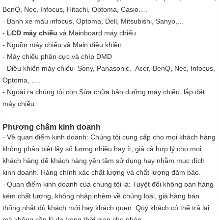
BenQ, Nec, Infocus, Hitachi, Optoma, Casio….
-
Bánh xe màu
infocus, Optoma, Dell, Mitsubishi, Sanyo,...
-
LCD máy chiếu
và Mainboard máy chiếu
-
Nguồn máy chiếu
và Main điều khiển
- Máy chiếu phân cực và chíp DMD
-
Điều khiển máy chiếu
Sony, Panasonic, Acer, BenQ, Nec, Infocus,
Optoma, ….
- Ngoài ra chúng tôi còn Sửa chữa bảo dưỡng máy chiếu, lắp đặt
máy chiếu
Phương châm kinh doanh
- Về quan điểm kinh doanh: Chúng tôi cung cấp cho mọi khách hàng
không phân biệt lấy số lượng nhiều hay ít, giá cả hợp lý cho mọi
khách hàng để khách hàng yên tâm sử dụng hay nhằm mục đích
kinh doanh. Hàng chính xác chất lượng và chất lượng đảm bảo.
- Quan điểm kinh doanh của chúng tôi là: Tuyệt đối không bán hàng
kém chất lượng, không nhập nhèm về chủng loại, giá hàng bán
thống nhất dù khách mới hay khách quen. Quý khách có thể trả lại
mà không cần lý do trong thời gian cho phép.